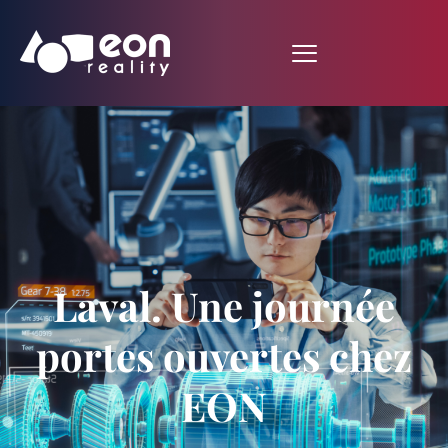
Laval. Une journée
portes ouvertes chez
EON