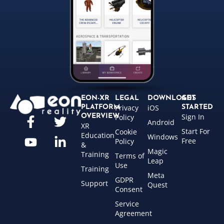
EON-XR
LEGAL
DOWNLOADS
GET
Privacy
iOS
PLATFORM
STARTED
Sign In
OVERVIEW
Policy
Android
XR
Start For
Cookie
Education
Windows
Free
Policy
&
Magic
Training
Terms of
Leap
Use
Training
Meta
GDPR
Support
Quest
Consent
Service
Agreement