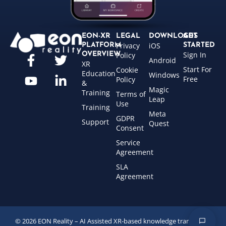
EON-XR
LEGAL
DOWNLOADS
GET
Privacy
iOS
PLATFORM
STARTED
Sign In
OVERVIEW
Policy
Android
XR
Start For
Cookie
Education
Windows
Free
Policy
&
Magic
Training
Terms of
Leap
Use
Training
Meta
GDPR
Support
Quest
Consent
Service
Agreement
SLA
Agreement
© 2026 EON Reality – AI Assisted XR-based knowledge transfer for